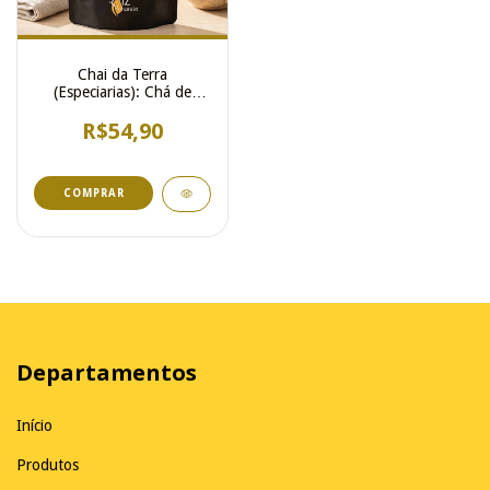
Chai da Terra
(Especiarias): Chá de
Cúrcuma com Canela,
Cravo e Gengibre
R$54,90
Departamentos
Início
Produtos