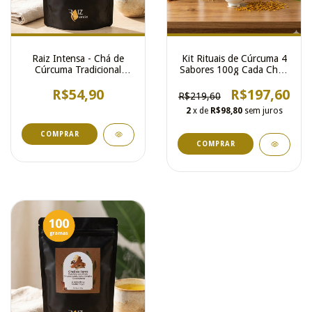
Raiz Intensa - Chá de
Kit Rituais de Cúrcuma 4
Cúrcuma Tradicional
Sabores 100g Cada Chá -
100% pura
Natural Artesanal Bem-
R$54,90
estar
R$197,60
R$219,60
2
x de
R$98,80
sem juros