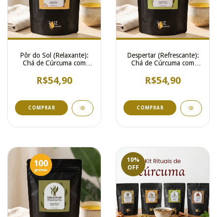
Pôr do Sol (Relaxante):
Despertar (Refrescante):
Chá de Cúrcuma com
Chá de Cúrcuma com
Camomila e Erva-doce
Cidreira e Hortelã
R$54,90
R$54,90
10
%
OFF