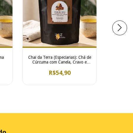
ma
Chai da Terra (Especiarias): Chá de
Kit Rituai
Cúrcuma com Canela, Cravo e
100g Cada C
Gengibre
R$54,90
R$219
2
x d
do