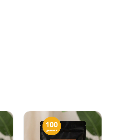
10
%
OFF