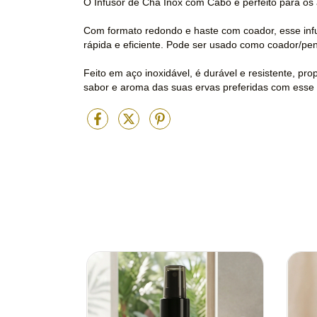
O Infusor de Chá Inox com Cabo é perfeito para os
Com formato redondo e haste com coador, esse infus
rápida e eficiente. Pode ser usado como coador/pene
Feito em aço inoxidável, é durável e resistente, p
sabor e aroma das suas ervas preferidas com esse 