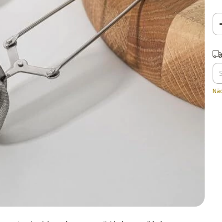
Ent
Não