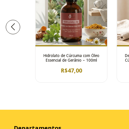
e): Chá de
Hidrolato de Cúrcuma com Óleo
De
a e Erva-
Essencial de Gerânio – 100ml
Cú
0
R$47,00
Departamentos